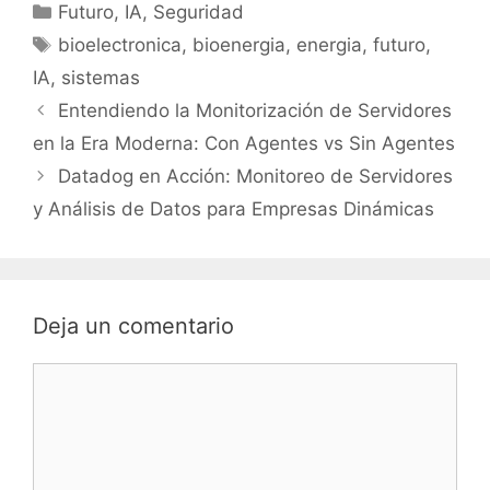
Categorías
Futuro
,
IA
,
Seguridad
Etiquetas
bioelectronica
,
bioenergia
,
energia
,
futuro
,
IA
,
sistemas
Entendiendo la Monitorización de Servidores
en la Era Moderna: Con Agentes vs Sin Agentes
Datadog en Acción: Monitoreo de Servidores
y Análisis de Datos para Empresas Dinámicas
Deja un comentario
Comentario