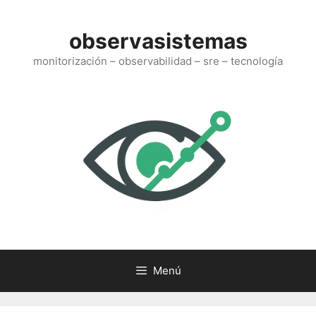
Saltar
al
observasistemas
contenido
monitorización – observabilidad – sre – tecnología
Menú