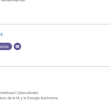
as
radas
ometheus? ¡Descúbrelo!
uturo de la IA y la Energía Autónoma