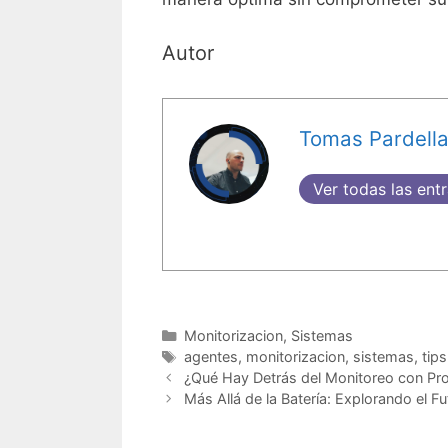
Autor
Tomas Pardell
Ver todas las ent
Categorías
Monitorizacion
,
Sistemas
Etiquetas
agentes
,
monitorizacion
,
sistemas
,
tips
¿Qué Hay Detrás del Monitoreo con Pr
Más Allá de la Batería: Explorando el F