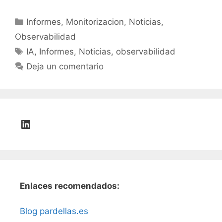
Categorías
Informes
,
Monitorizacion
,
Noticias
,
Observabilidad
Etiquetas
IA
,
Informes
,
Noticias
,
observabilidad
Deja un comentario
LinkedIn
Enlaces recomendados:
Blog pardellas.es