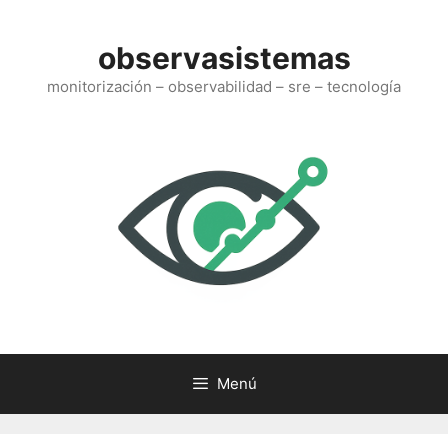
Saltar
al
observasistemas
contenido
monitorización – observabilidad – sre – tecnología
Menú