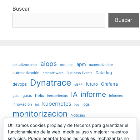
Buscar
Buscar
aiops
apm
actualizaciones
analitica
automatizacion
Datadog
automatización
bmcsoftware
Business Events
Dynatrace
futuro
Grafana
devops
eBPF
IA
informe
helix
guias
guia
herramientas
Informes
kubernetes
innovacion
logs
iot
log
monitorizacion
Noticias
observabilidad
Utilizamos cookies propias y de terceros para garantizar el
OpenTelemetry
funcionamiento de la web, medir su uso y mejorar nuestros
prediccion
Prometheus
Opinion
servicios. Puede aceptar todas las cookies, rechazar las no
Psicologia
redes