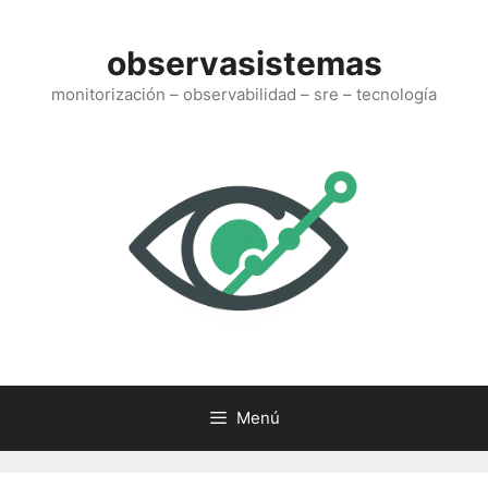
Saltar
al
observasistemas
contenido
monitorización – observabilidad – sre – tecnología
Menú