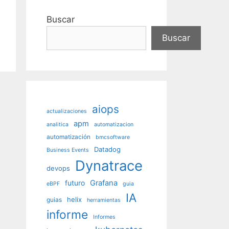
Buscar
Buscar
aiops
actualizaciones
apm
analitica
automatizacion
automatización
bmcsoftware
Datadog
Business Events
Dynatrace
devops
futuro
Grafana
eBPF
guia
IA
helix
guias
herramientas
informe
Informes