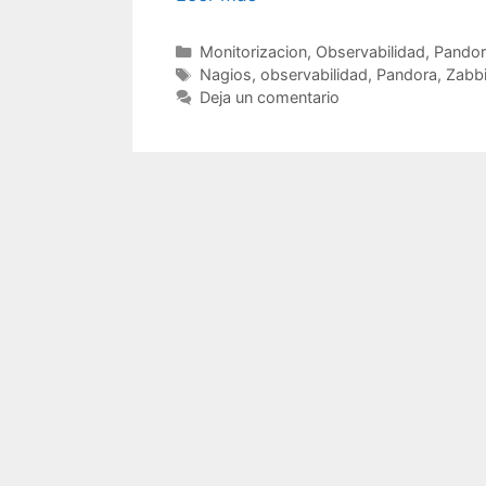
Categorías
Monitorizacion
,
Observabilidad
,
Pandor
Etiquetas
Nagios
,
observabilidad
,
Pandora
,
Zabb
Deja un comentario