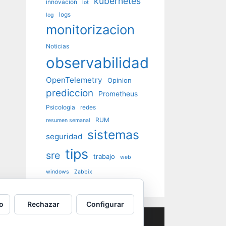
kubernetes
innovacion
iot
logs
log
monitorizacion
Noticias
observabilidad
OpenTelemetry
Opinion
prediccion
Prometheus
Psicologia
redes
RUM
resumen semanal
sistemas
seguridad
tips
sre
trabajo
web
windows
Zabbix
o
Rechazar
Configurar