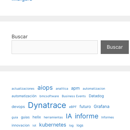
Buscar
Buscar
aiops
apm
actualizaciones
analitica
automatizacion
Datadog
automatización
bmcsoftware
Business Events
Dynatrace
futuro
Grafana
devops
eBPF
IA
informe
helix
guias
guia
herramientas
Informes
kubernetes
innovacion
logs
iot
log