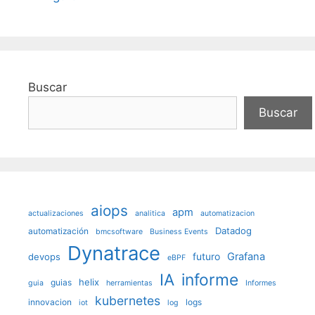
Buscar
Buscar
aiops
apm
actualizaciones
analitica
automatizacion
Datadog
automatización
bmcsoftware
Business Events
Dynatrace
futuro
Grafana
devops
eBPF
IA
informe
helix
guias
guia
herramientas
Informes
kubernetes
innovacion
logs
iot
log