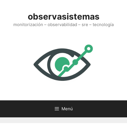
Saltar
al
observasistemas
contenido
monitorización – observabilidad – sre – tecnología
Menú