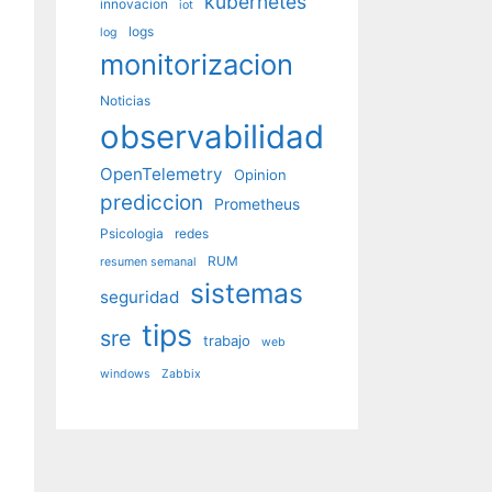
kubernetes
innovacion
iot
logs
log
monitorizacion
Noticias
observabilidad
OpenTelemetry
Opinion
prediccion
Prometheus
Psicologia
redes
RUM
resumen semanal
sistemas
seguridad
tips
sre
trabajo
web
windows
Zabbix