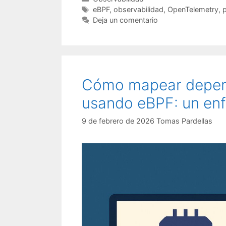
Etiquetas
eBPF
,
observabilidad
,
OpenTelemetry
,
p
Deja un comentario
Cómo mapear depend
usando eBPF: un enf
9 de febrero de 2026
Tomas Pardellas