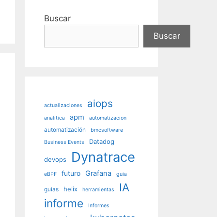
Buscar
Buscar
aiops
actualizaciones
apm
analitica
automatizacion
automatización
bmcsoftware
Datadog
Business Events
Dynatrace
devops
futuro
Grafana
eBPF
guia
IA
helix
guias
herramientas
informe
Informes