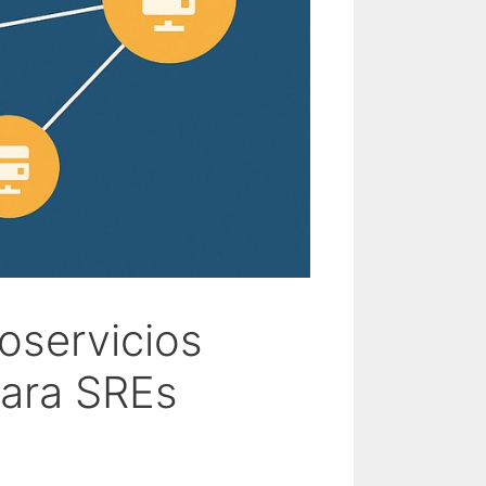
oservicios
para SREs