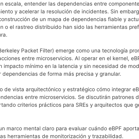
ran escala, entender las dependencias entre component
miento y acelerar la resolución de incidentes. Sin embar
 construcción de un mapa de dependencias fiable y actua
n o el rastreo distribuido han sido las herramientas pre
ura.
erkeley Packet Filter) emerge como una tecnología pro
acciones entre microservicios. Al operar en el kernel, e
n impacto mínimo en la latencia y sin necesidad de modif
 dependencias de forma más precisa y granular.
 de vista arquitectónico y estratégico cómo integrar eB
dencias entre microservicios. Se discutirán patrones d
tando criterios prácticos para SREs y arquitectos que 
ve un marco mental claro para evaluar cuándo eBPF aporta
as herramientas de monitorización y trazabilidad.