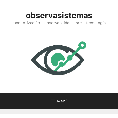
Saltar
al
observasistemas
contenido
monitorización – observabilidad – sre – tecnología
Menú