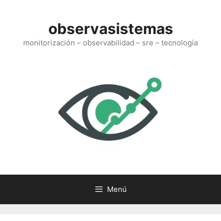
Saltar
al
observasistemas
contenido
monitorización – observabilidad – sre – tecnología
Menú