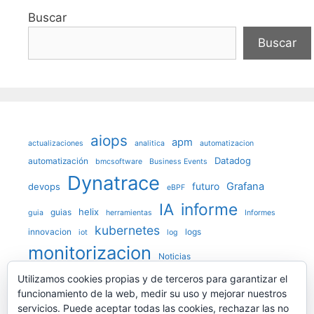
Buscar
Buscar
aiops
apm
actualizaciones
analitica
automatizacion
Datadog
automatización
bmcsoftware
Business Events
Dynatrace
futuro
Grafana
devops
eBPF
IA
informe
helix
guias
guia
herramientas
Informes
kubernetes
innovacion
logs
iot
log
monitorizacion
Noticias
observabilidad
Utilizamos cookies propias y de terceros para garantizar el
OpenTelemetry
funcionamiento de la web, medir su uso y mejorar nuestros
prediccion
Prometheus
Opinion
servicios. Puede aceptar todas las cookies, rechazar las no
Psicologia
redes