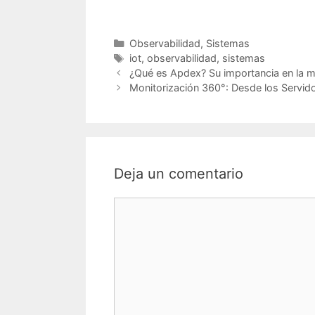
Categorías
Observabilidad
,
Sistemas
Etiquetas
iot
,
observabilidad
,
sistemas
¿Qué es Apdex? Su importancia en la mo
Monitorización 360°: Desde los Servido
Deja un comentario
Comentario