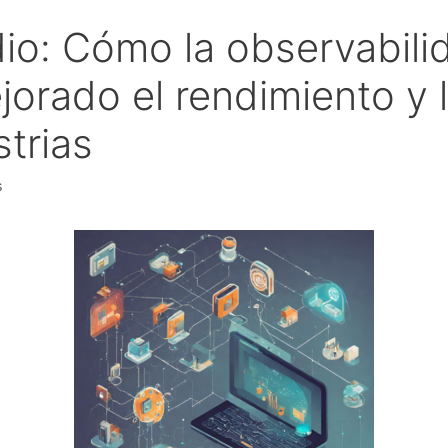
io: Cómo la observabili
orado el rendimiento y l
strias
s