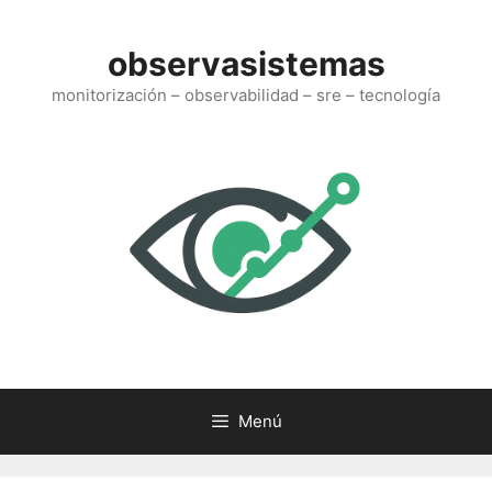
Saltar
al
observasistemas
contenido
monitorización – observabilidad – sre – tecnología
Menú