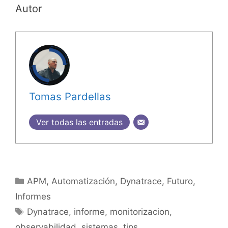
Autor
Tomas Pardellas
Ver todas las entradas
Categorías
APM
,
Automatización
,
Dynatrace
,
Futuro
,
Informes
Etiquetas
Dynatrace
,
informe
,
monitorizacion
,
observabilidad
,
sistemas
,
tips