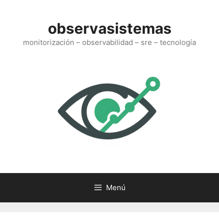
Saltar
al
observasistemas
contenido
monitorización – observabilidad – sre – tecnología
Menú