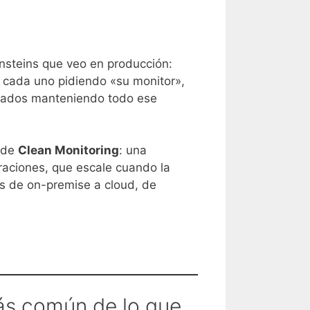
ensteins que veo en producción:
s cada uno pidiendo «su monitor»,
emados manteniendo todo ese
 de
Clean Monitoring
: una
raciones, que escale cuando la
as de on-premise a cloud, de
más común de lo que