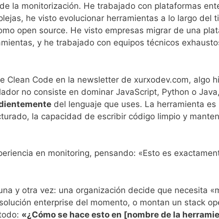
e la monitorización. He trabajado con plataformas ente
ejas, he visto evolucionar herramientas a lo largo del 
omo open source. He visto empresas migrar de una plat
amientas, y he trabajado con equipos técnicos exhaust
bre Clean Code en la newsletter de xurxodev.com, algo hi
ador no consiste en dominar JavaScript, Python o Java, 
dientemente
del lenguaje que uses. La herramienta es 
urado, la capacidad de escribir código limpio y manteni
eriencia en monitoring, pensando: «Esto es exactamente l
 una y otra vez: una organización decide que necesita «
 solución enterprise del momento, o montan un stack o
 todo:
«¿Cómo se hace esto en [nombre de la herrami