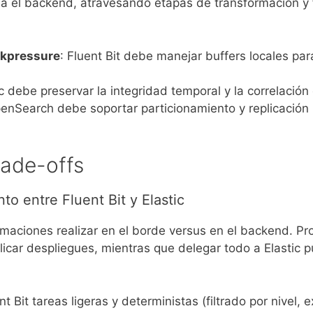
ia el backend, atravesando etapas de transformación y 
ckpressure
: Fluent Bit debe manejar buffers locales par
ic debe preservar la integridad temporal y la correlació
penSearch debe soportar particionamiento y replicación p
rade-offs
to entre Fluent Bit y Elastic
ormaciones realizar en el borde versus en el backend. P
car despliegues, mientras que delegar todo a Elastic pu
 Bit tareas ligeras y deterministas (filtrado por nivel, 