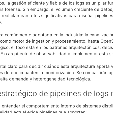
 la gestión eficiente y fiable de los logs es un pilar f
isis forense. Sin embargo, el volumen creciente de datos,
real plantean retos significativos para diseñar pipeline
o.
ura comúnmente adoptada en la industria: la canalizaci
tic como motor de ingestión y procesamiento, hasta Ope
ógico, el foco está en los patrones arquitectónicos, deci
E o arquitecto de observabilidad al implementar esta s
tal claro para decidir cuándo esta arquitectura aporta v
es de que impacten la monitorización. Se compartirán a
e alta demanda y heterogeneidad tecnológica.
estratégico de pipelines de log
a entender el comportamiento interno de sistemas distri
ejidad actual exige pipelines que soporten: