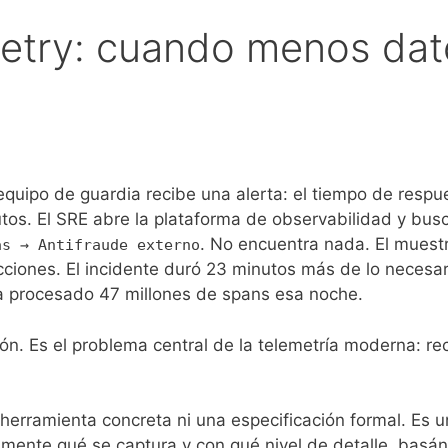
etry: cuando menos dato
equipo de guardia recibe una alerta: el tiempo de resp
os. El SRE abre la plataforma de observabilidad y busca
. No encuentra nada. El muestr
as → Antifraude externo
iones. El incidente duró 23 minutos más de lo necesar
a procesado 47 millones de spans esa noche.
ón. Es el problema central de la telemetría moderna: re
 herramienta concreta ni una especificación formal. Es 
mente qué se captura y con qué nivel de detalle, basán