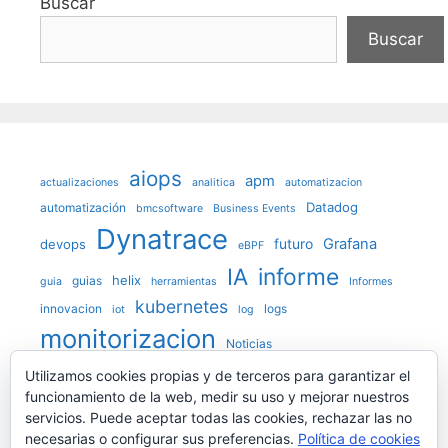
Buscar
Buscar
aiops
apm
actualizaciones
analitica
automatizacion
Datadog
automatización
bmcsoftware
Business Events
Dynatrace
futuro
Grafana
devops
eBPF
IA
informe
helix
guias
guia
herramientas
Informes
kubernetes
innovacion
logs
iot
log
monitorizacion
Noticias
observabilidad
Utilizamos cookies propias y de terceros para garantizar el
OpenTelemetry
funcionamiento de la web, medir su uso y mejorar nuestros
prediccion
Prometheus
Opinion
servicios. Puede aceptar todas las cookies, rechazar las no
Psicologia
redes
necesarias o configurar sus preferencias.
Política de cookies
sistemas