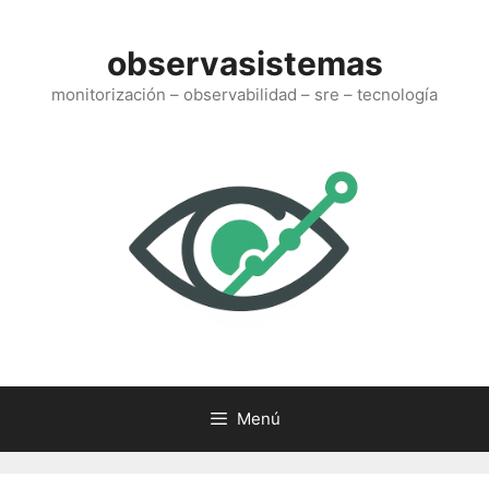
Saltar
al
observasistemas
contenido
monitorización – observabilidad – sre – tecnología
Menú