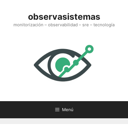
Saltar
al
observasistemas
contenido
monitorización – observabilidad – sre – tecnología
Menú