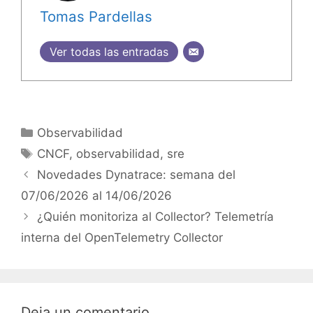
Tomas Pardellas
Ver todas las entradas
Categorías
Observabilidad
Etiquetas
CNCF
,
observabilidad
,
sre
Novedades Dynatrace: semana del
07/06/2026 al 14/06/2026
¿Quién monitoriza al Collector? Telemetría
interna del OpenTelemetry Collector
Deja un comentario