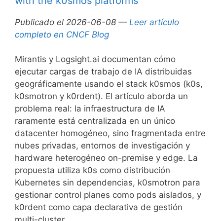
with the k0smos platforms
Publicado el 2026-06-08 —
Leer artículo
completo en CNCF Blog
Mirantis y Logsight.ai documentan cómo
ejecutar cargas de trabajo de IA distribuidas
geográficamente usando el stack k0smos (k0s,
k0smotron y k0rdent). El artículo aborda un
problema real: la infraestructura de IA
raramente está centralizada en un único
datacenter homogéneo, sino fragmentada entre
nubes privadas, entornos de investigación y
hardware heterogéneo on-premise y edge. La
propuesta utiliza k0s como distribución
Kubernetes sin dependencias, k0smotron para
gestionar control planes como pods aislados, y
k0rdent como capa declarativa de gestión
multi-cluster.