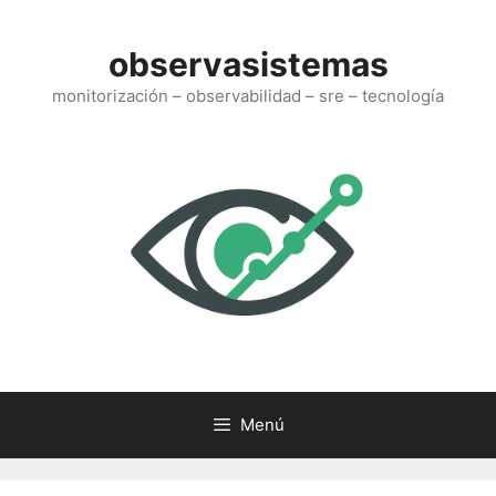
Saltar
al
observasistemas
contenido
monitorización – observabilidad – sre – tecnología
Menú