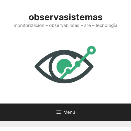
Saltar
al
observasistemas
contenido
monitorización – observabilidad – sre – tecnología
Menú