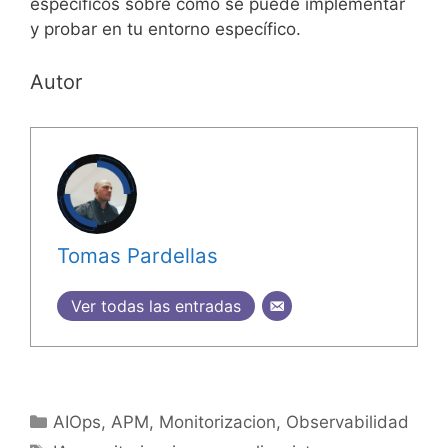
específicos sobre cómo se puede implementar
y probar en tu entorno específico.
Autor
Tomas Pardellas
Ver todas las entradas
Categorías
AIOps
,
APM
,
Monitorizacion
,
Observabilidad
Etiquetas